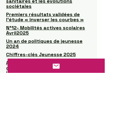
sanitaires et les évolutions
sociétales
Premiers résultats validées de
l’étude « inverser les courbes »
N°12- Mobilités actives scolaires
Avril2025
Un an de politiques de jeunesse
2024
Chiffres-clés Jeunesse 2025
Activité physique et
comportements sédentaires chez
les adolescents
Évaluation des aptitudes
physiques des élèves de sixième
et de seconde à la rentrée 2025
SYMPOSIUM MOVE TO GROW WELL
SEPT 2021
Portrait of interventions promoting
the adoption of a physically active
lifestyle in the school context in
Canada