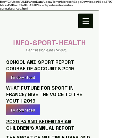
file:///C:/Users/USER/AppData/Local/Temp/MicrosoftEdgeDownloads/58bd2797-
bfa7-4586-903b-8434fb02429c/sport-sante-centre-
connaissances.html
INFO-SPORT-HEALTH
Par Preston-Lee RAVAIL
SCHOOL AND SPORT REPORT
COURSE OF ACCOUNTS 2019
To download
WHAT FUTURE FOR SPORT IN
FRANCE/ GIVE THE VOICE TO THE
YOUTH 2019
To download
2020 PA AND SEDENTARIAN
CHILDREN'S ANNUAL REPORT
THE SPORT OF MULTIPLE USES AND