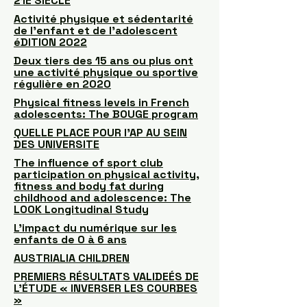
21E SIÈCLE
Activité physique et sédentarité
de l’enfant et de l’adolescent
éDITION 2022
Deux tiers des 15 ans ou plus ont
une activité physique ou sportive
régulière en 2020
Physical fitness levels in French
adolescents: The BOUGE program
QUELLE PLACE POUR l'AP AU SEIN
DES UNIVERSITE
The influence of sport club
participation on physical activity,
fitness and body fat during
childhood and adolescence: The
LOOK Longitudinal Study
L’impact du numérique sur les
enfants de 0 à 6 ans
AUSTRIALIA CHILDREN
PREMIERS RÉSULTATS VALIDEÉS DE
L’ÉTUDE « INVERSER LES COURBES
»